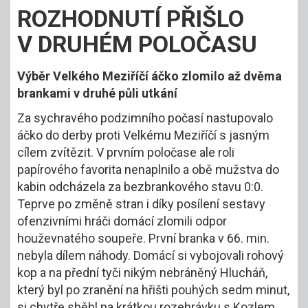
ROZHODNUTÍ PŘIŠLO
V DRUHÉM POLOČASU
Výběr Velkého Meziříčí áčko zlomilo až dvěma
brankami v druhé půli utkání
Za sychravého podzimního počasí nastupovalo
áčko do derby proti Velkému Meziříčí s jasným
cílem zvítězit. V prvním poločase ale roli
papírového favorita nenaplnilo a obě mužstva do
kabin odcházela za bezbrankového stavu 0:0.
Teprve po změně stran i díky posílení sestavy
ofenzivními hráči domácí zlomili odpor
houževnatého soupeře. První branka v 66. min.
nebyla dílem náhody. Domácí si vybojovali rohový
kop a na přední tyči nikým nebráněný Hlucháň,
který byl po zranění na hřišti pouhých sedm minut,
si chytře sběhl na krátkou rozehrávku s Kozlem.