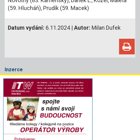
Novotný (83. Kamenský), Daněk L., Kozel, Maleta
(59. Hlucháň), Prudík (59. Macek)
Datum vydání:
6.11.2024 |
Autor:
Milan Dufek
Inzerce