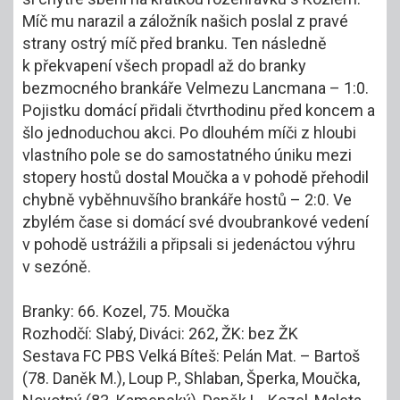
Míč mu narazil a záložník našich poslal z pravé
strany ostrý míč před branku. Ten následně
k překvapení všech propadl až do branky
bezmocného brankáře Velmezu Lancmana – 1:0.
Pojistku domácí přidali čtvrthodinu před koncem a
šlo jednoduchou akci. Po dlouhém míči z hloubi
vlastního pole se do samostatného úniku mezi
stopery hostů dostal Moučka a v pohodě přehodil
chybně vyběhnuvšího brankáře hostů – 2:0. Ve
zbylém čase si domácí své dvoubrankové vedení
v pohodě ustrážili a připsali si jedenáctou výhru
v sezóně.
Branky: 66. Kozel, 75. Moučka
Rozhodčí: Slabý, Diváci: 262, ŽK: bez ŽK
Sestava FC PBS Velká Bíteš: Pelán Mat. – Bartoš
(78. Daněk M.), Loup P., Shlaban, Šperka, Moučka,