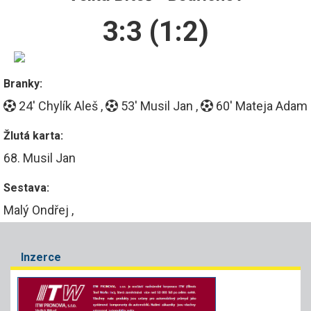
3:3 (1:2)
Branky:
24'
Chylík Aleš ,
53'
Musil Jan ,
60'
Mateja Adam
Žlutá karta:
68. Musil Jan
Sestava:
Malý Ondřej ,
Inzerce