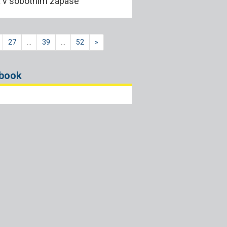
 a v sobotním zápase
27
…
39
…
52
»
book