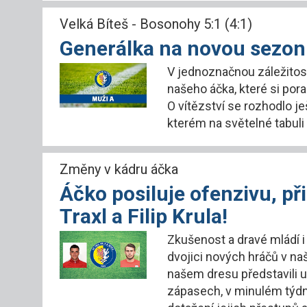
Velká Bíteš - Bosonohy 5:1 (4:1)
Generálka na novou sezon
V jednoznačnou záležitos
našeho áčka, které si por
O vítězství se rozhodlo j
kterém na světelné tabuli 
Změny v kádru áčka
Áčko posiluje ofenzivu, př
Traxl a Filip Krula!
Zkušenost a dravé mládí i
dvojici nových hráčů v na
našem dresu představili u
zápasech, v minulém týdnu