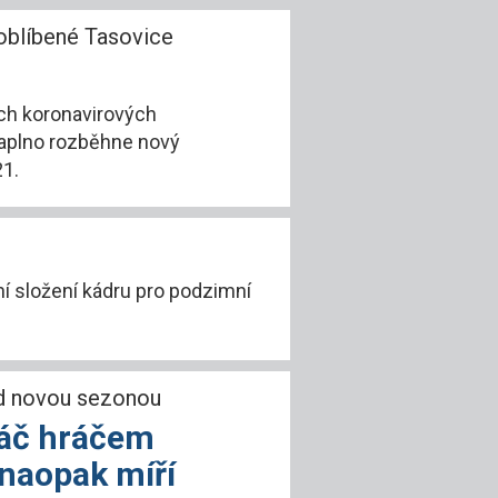
oblíbené Tasovice
ch koronavirových
naplno rozběhne nový
21.
í složení kádru pro podzimní
ed novou sezonou
hráč hráčem
 naopak míří