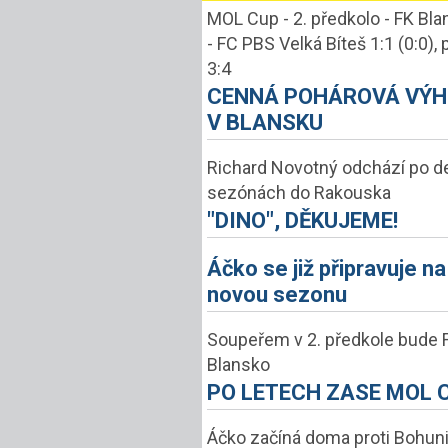
MOL Cup - 2. předkolo - FK Bl
- FC PBS Velká Bíteš 1:1 (0:0), 
3:4
CENNÁ POHÁROVÁ VÝ
V BLANSKU
Richard Novotný odchází po de
sezónách do Rakouska
"DINO", DĚKUJEME!
Áčko se již připravuje na
novou sezonu
Soupeřem v 2. předkole bude 
Blansko
PO LETECH ZASE MOL 
Áčko začíná doma proti Bohun