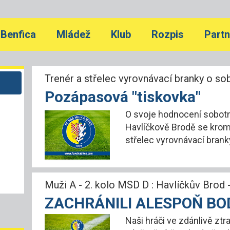
Benfica
Mládež
Klub
Rozpis
Partn
Trenér a střelec vyrovnávací branky o s
Pozápasová "tiskovka"
O svoje hodnocení sobot
Havlíčkově Brodě se kromě
střelec vyrovnávací brank
Muži A - 2. kolo MSD D : Havlíčkův Brod -
ZACHRÁNILI ALESPOŇ BO
Naši hráči ve zdánlivě zt