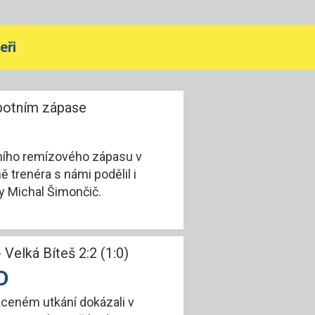
eři
obotním zápase
ního remízového zápasu v
 trenéra s námi podělil i
y Michal Šimončič.
 Velká Bíteš 2:2 (1:0)
D
raceném utkání dokázali v