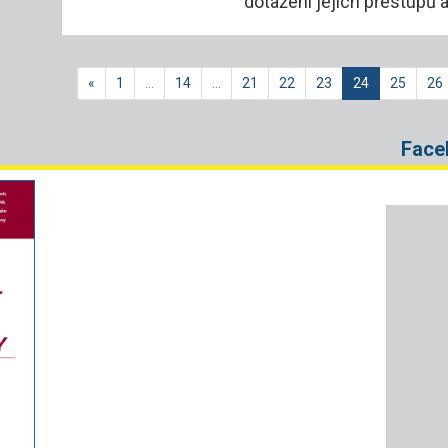
dotažení jejich přestupů
«
1
…
14
…
21
22
23
24
25
26
Face