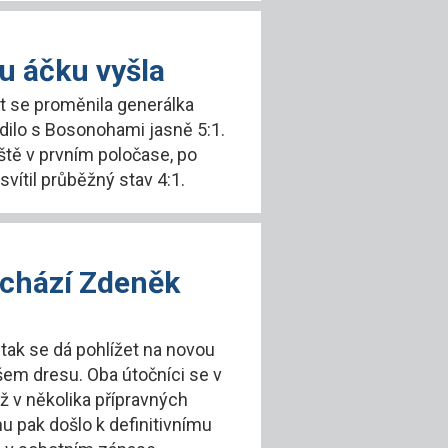
u áčku vyšla
t se proměnila generálka
adilo s Bosonohami jasně 5:1.
eště v prvním poločase, po
svítil průběžný stav 4:1.
ichází Zdeněk
 tak se dá pohlížet na novou
šem dresu. Oba útočníci se v
ž v několika přípravných
 pak došlo k definitivnímu