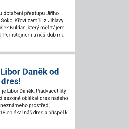
u dotažení přestupu Jiřího
Sokol Křoví zamířil z Jihlavy.
išek Kuldan, který měl zájem
ad Pernštejnem a náš klub mu
! Libor Daněk od
 dres!
je Libor Daněk, třiadvacetilitý
cí sezoně oblékat dres našeho
o neznámeho prostředí,
018 oblékal náš dres a přispěl k