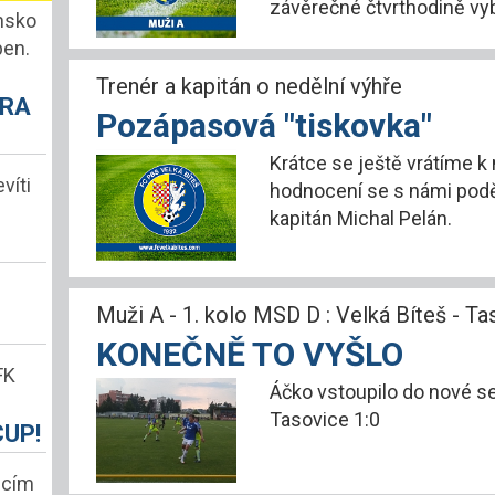
závěrečné čtvrthodině vy
ansko
pen.
Trenér a kapitán o nedělní výhře
HRA
Pozápasová "tiskovka"
Krátce se ještě vrátíme k
víti
hodnocení se s námi poděl
kapitán Michal Pelán.
Muži A - 1. kolo MSD D : Velká Bíteš - Ta
KONEČNĚ TO VYŠLO
FK
Áčko vstoupilo do nové se
Tasovice 1:0
CUP!
icím