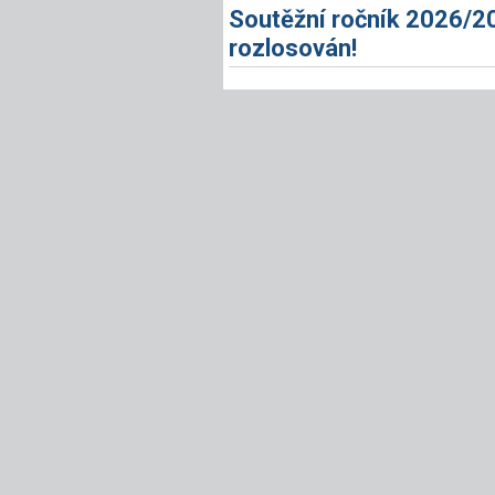
Soutěžní ročník 2026/2
rozlosován!