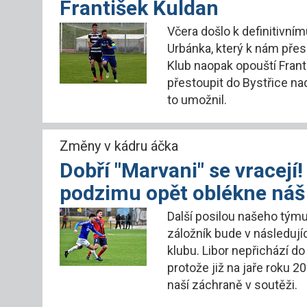
František Kuldan
Včera došlo k definitivním
Urbánka, který k nám přes 
Klub naopak opouští Frant
přestoupit do Bystřice n
to umožnil.
Změny v kádru áčka
Dobří "Marvani" se vracejí
podzimu opět oblékne náš
Další posilou našeho týmu 
záložník bude v následují
klubu. Libor nepřichází d
protože již na jaře roku 2
naší záchraně v soutěži.