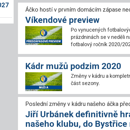
027
Áčko hostí v prvním domácím zápase ne
Víkendové preview
Po vynucených fotbalový
prázdninách se v neděli 
fotbalový ročník 2020/20
Kádr mužů podzim 2020
Změny v kádru a kompletn
část sezony.
Poslední změny v kádru našeho áčka př
Jiří Urbánek definitivně 
našeho klubu, do Bystřice