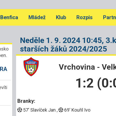
Benfica
Mládež
Klub
Rozpis
Partn
Neděle 1. 9. 2024 10:45, 3.
starších žáků 2024/2025
ansko
pen.
Vrchovina - Velk
HRA
1:2 (0:
víti
Branky:
57'
Slavíček Jan ,
69'
Kouřil Ivo