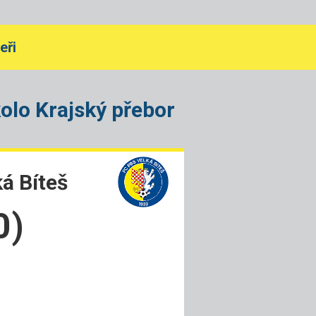
eři
kolo Krajský přebor
á Bíteš
0)