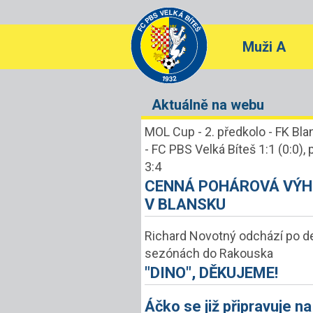
Muži A
Aktuálně na webu
MOL Cup - 2. předkolo - FK Bl
- FC PBS Velká Bíteš 1:1 (0:0), 
3:4
CENNÁ POHÁROVÁ VÝ
V BLANSKU
Richard Novotný odchází po de
sezónách do Rakouska
"DINO", DĚKUJEME!
Áčko se již připravuje na