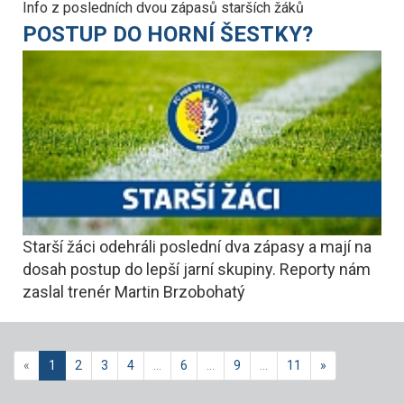
Info z posledních dvou zápasů starších žáků
POSTUP DO HORNÍ ŠESTKY?
Starší žáci odehráli poslední dva zápasy a mají na
dosah postup do lepší jarní skupiny. Reporty nám
zaslal trenér Martin Brzobohatý
«
1
2
3
4
…
6
…
9
…
11
»