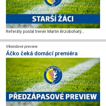
Referáty poslal trenér Martin Brzobohatý...
Víkendové preview
Áčko čeká domácí premiéra